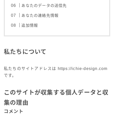
あなたのデータの送信先
あなたの連絡先情報
追加情報
ｉＣＨｉＥ
マーケティングWEBデザイナー／導線設計・UX改善
私たちについて
SNSマーケティングとWEB制作を中心に学習・制作を
行っています。 Photoshop・Illustratorエキスパート、
SNSマーケティング検定、WEBクリエイター能力認定
私たちのサイトアドレスは https://ichie-design.com
試験スタンダード合格。 デザインだけでなく、事業者
です。
様の情報発信や集客導線を意識した制作を大切にしてい
ます。
プロフィールを読む
このサイトが収集する個人データと収
X
Instagram
LINE
集の理由
Contact
コメント